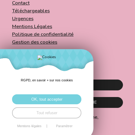
Contact
Téléchargeables
Urgences
Mentions Légales
Politique de confidentialité
Gestion des cookies
Accessibilité
RGPD, en savoir + sur nos cookies
MAY'SANTÉ LAB
OK, tout accepter
CPAM DE LA MAYENNE
Tout refuser
Copyright 2024, CPAM de la Mayenne,
May’Santé Lab
Mentions légales
Paramétrer
Tous droits réservés