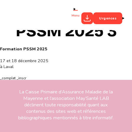
Menu
Urgences
PSSM 2025 3
Formation PSSM 2025
17 et 18 décembre 2025
à Laval
_complet _inscr
La Caisse Primaire d’Assurance Maladie de la
Mayenne et l’association May’Santé LAB
déclinent toute responsabilité quant aux
contenus des sites web et références
bibliographiques mentionnés à titre informatif.