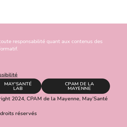
toute responsabilité quant aux contenus des
ormatif.
sibilité
MAY'SANTÉ
CPAM DE LA
LAB
MAYENNE
right 2024, CPAM de la Mayenne, May’Santé
droits réservés