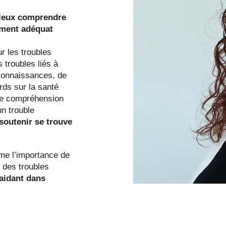
ieux comprendre
ement adéquat
r les troubles
 troubles liés à
 connaissances, de
rds sur la santé
re compréhension
un trouble
 soutenir se trouve
rme l’importance de
t des troubles
’aidant dans