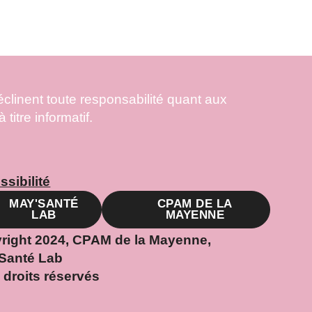
linent toute responsabilité quant aux
itre informatif.
sibilité
MAY'SANTÉ
CPAM DE LA
LAB
MAYENNE
right 2024, CPAM de la Mayenne,
Santé Lab
 droits réservés