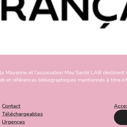
la Mayenne et l’association May’Santé LAB déclinent 
eb et références bibliographiques mentionnés à titre inf
Contact
Acces
Téléchargeables
Urgences