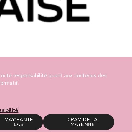
toute responsabilité quant aux contenus des
ormatif.
sibilité
MAY'SANTÉ
CPAM DE LA
LAB
MAYENNE